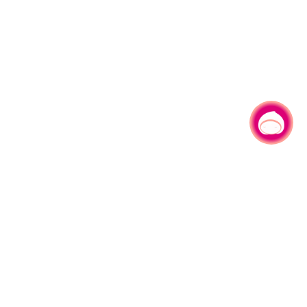
有事问小桃，一起游桃园
330206 桃园市桃园区县府路1号
电话：(03)332-2101#6209