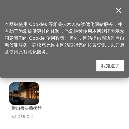
跳
到
導覽
关闭
主
桃园观光导览网
首页
>
想去的地方
>
美食、购物
>
沙贝烧烤-青埔宵夜店
要
本网站使用 Cookies 等相关技术以持续优化网站服务，并
内
有助于为您提供更佳的体验，当您继续使用本网站即表示您
容
沙贝烧烤-青埔宵夜店
同意我们的 Cookie 使用政策。另外，网站提供周边景点自
区
动侦测服务，建议您允许本网站取得您的位置资讯，以开启
块
及使用此智慧化服务。
周边景点
我知道了
共有 104 处景点
橫山書法藝術館
455 公尺