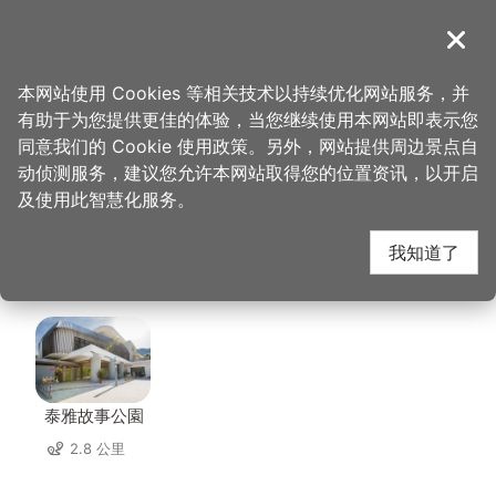
跳
到
導覽
关闭
主
桃园观光导览网
首页
>
想去的地方
>
美食、购物
>
比雅山景观咖啡座
要
本网站使用 Cookies 等相关技术以持续优化网站服务，并
内
有助于为您提供更佳的体验，当您继续使用本网站即表示您
容
比雅山景观咖啡座 周边
同意我们的 Cookie 使用政策。另外，网站提供周边景点自
区
动侦测服务，建议您允许本网站取得您的位置资讯，以开启
块
及使用此智慧化服务。
景点
我知道了
共有 52 处景点
泰雅故事公園
2.8 公里