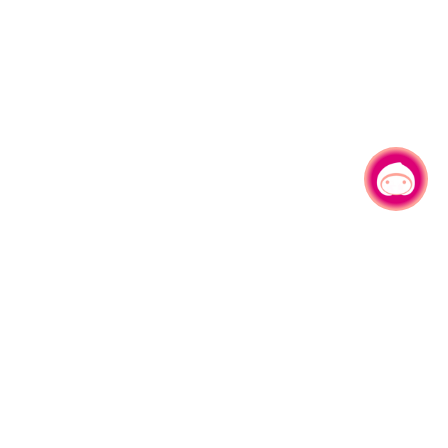
有事问小桃，一起游桃园
|
330206 桃园市桃园区县府路1号
电话：(03)332-2101#6209