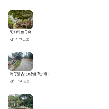
阿姆坪薑母島
4.73 公里
湳仔溝古道(總督府步道)
5.24 公里