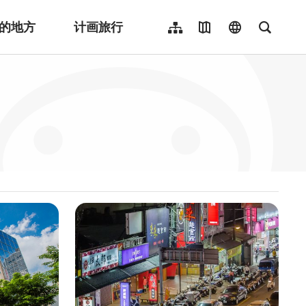
的地方
计画旅行
网站导览
地图导览
language
全文检
繁體中文
English
日本語
한국어
Indonesia
ไทย
Người việt nam