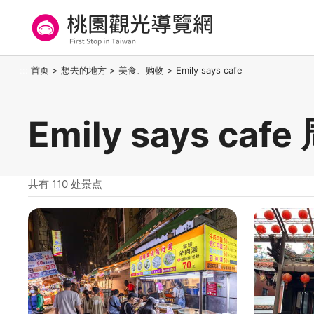
跳
到
主
要
桃园观光导览网
:::
首页
>
想去的地方
>
美食、购物
>
Emily says cafe
内
容
区
Emily says ca
块
共有 110 处景点