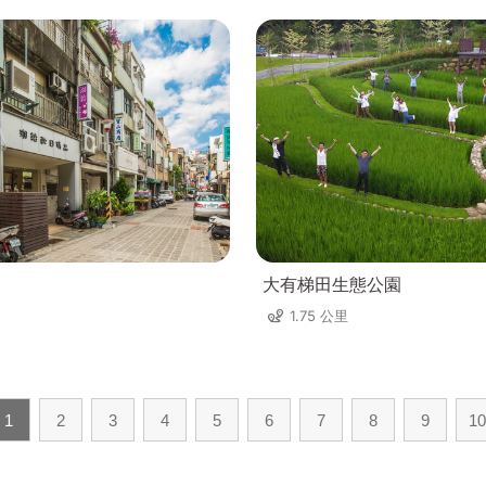
大有梯田生態公園
1.75 公里
1
2
3
4
5
6
7
8
9
10