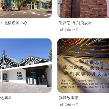
﹙北橫遊客中心﹚
迷宮巷-鳳飛飛故居
7.55 公里
化園區
異域故事館
7.66 公里