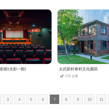
影館(光影一館)
太武新村眷村文化園區
7.72 公里
3
4
5
6
7
8
9
10
11