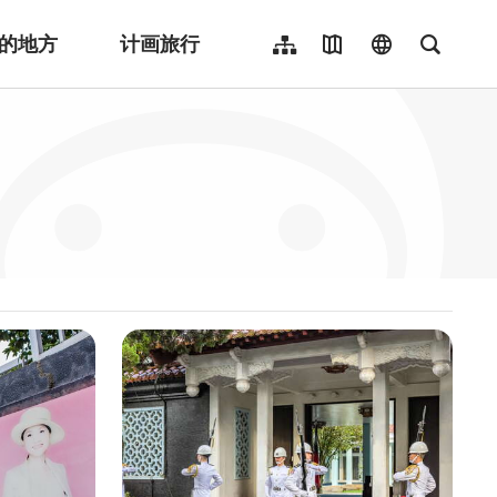
的地方
计画旅行
网站导览
地图导览
language
全文检
繁體中文
English
日本語
한국어
Indonesia
ไทย
Người việt nam