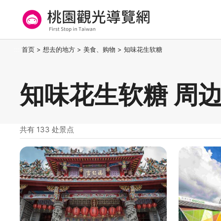
跳
到
主
要
桃园观光导览网
:::
首页
>
想去的地方
>
美食、购物
>
知味花生软糖
内
容
区
知味花生软糖 周
块
共有 133 处景点