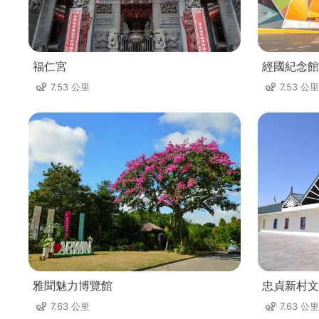
福仁宮
經國紀念館
7.53 公里
7.53 公里
雅聞魅力博覽館
忠貞新村文
7.63 公里
7.63 公里