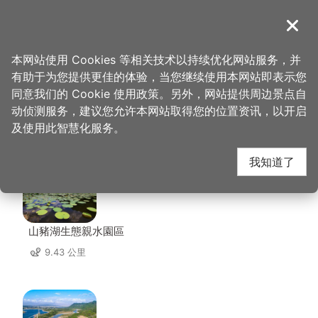
跳
到
導覽
关闭
主
桃园观光导览网
首页
>
想去的地方
>
美食、购物
>
全家活鱼餐厅
要
本网站使用 Cookies 等相关技术以持续优化网站服务，并
内
有助于为您提供更佳的体验，当您继续使用本网站即表示您
容
同意我们的 Cookie 使用政策。另外，网站提供周边景点自
全家活鱼餐厅 周边景点
区
动侦测服务，建议您允许本网站取得您的位置资讯，以开启
块
及使用此智慧化服务。
共有 106 处景点
我知道了
山豬湖生態親水園區
9.43 公里