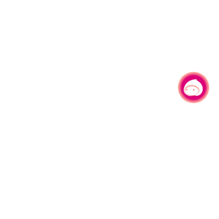
有事问小桃，一起游桃园
|
330206 桃园市桃园区县府路1号
电话：(03)332-2101#6209