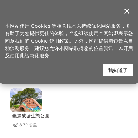
跳
到
導覽
关闭
主
桃园观光导览网
首页
>
想去的地方
>
美食、购物
>
溪友缘风味料理店
要
本网站使用 Cookies 等相关技术以持续优化网站服务，并
内
有助于为您提供更佳的体验，当您继续使用本网站即表示您
容
溪友缘风味料理店 周边
同意我们的 Cookie 使用政策。另外，网站提供周边景点自
区
动侦测服务，建议您允许本网站取得您的位置资讯，以开启
块
及使用此智慧化服务。
景点
我知道了
共有 120 处景点
鑊篤陂塘生態公園
8.79 公里