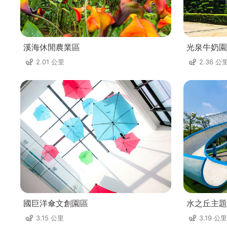
溪海休閒農業區
光泉牛奶園
2.01 公里
2.36 公
國巨洋傘文創園區
水之丘主題
3.15 公里
3.19 公里