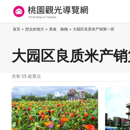
跳
到
主
要
桃园观光导览网
:::
首页
>
想去的地方
>
美食、购物
>
大园区良质米产销第一班
内
容
区
大园区良质米产销
块
共有 55 处景点