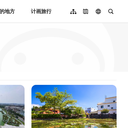
的地方
计画旅行
网站导览
地图导览
language
全文检
繁體中文
English
日本語
한국어
Indonesia
ไทย
Người việt nam