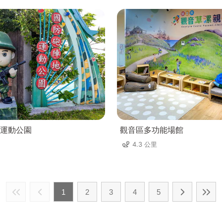
運動公園
觀音區多功能場館
4.3 公里
1
2
3
4
5