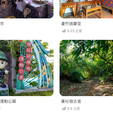
市
蘆竹德馨堂
里
6.23 公里
運動公園
蕃社嶺古道
里
6.5 公里