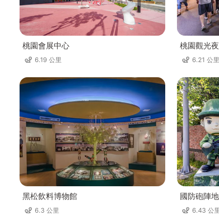
桃園會展中心
桃園觀光夜
6.19 公里
6.21 公
黑松飲料博物館
國防砲陣地
6.3 公里
6.43 公