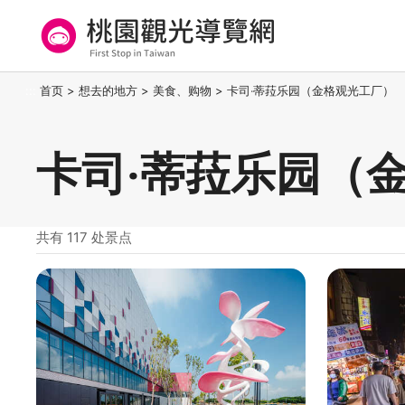
跳
到
主
要
桃园观光导览网
:::
首页
>
想去的地方
>
美食、购物
>
卡司‧蒂菈乐园（金格观光工厂）
内
容
区
卡司‧蒂菈乐园（
块
共有 117 处景点