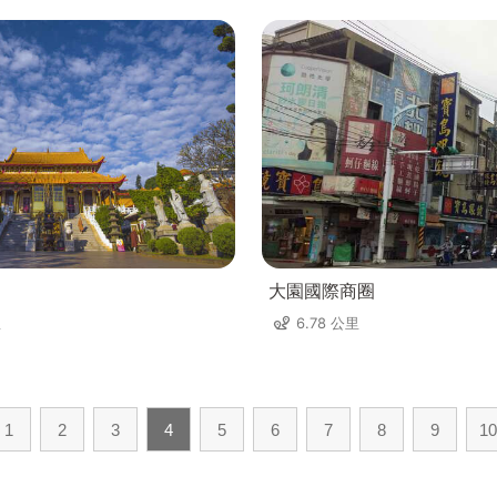
大園國際商圈
里
6.78 公里
1
2
3
4
5
6
7
8
9
10