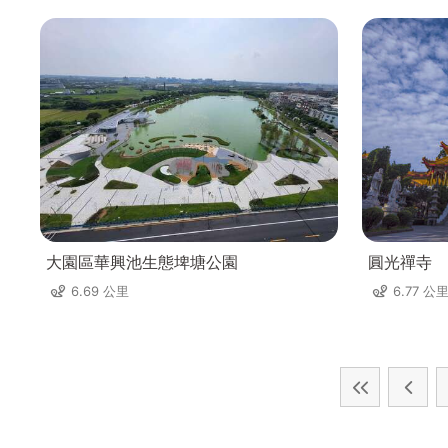
大園區華興池生態埤塘公園
圓光禪寺
6.69 公里
6.77 公