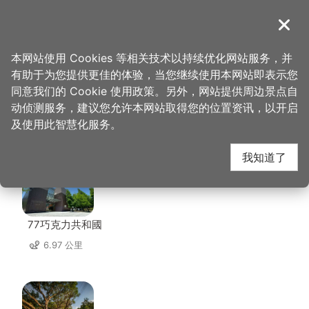
跳
到
導覽
关闭
主
桃园观光导览网
首页
>
想去的地方
>
美食、购物
>
凤月堂果树园
要
本网站使用 Cookies 等相关技术以持续优化网站服务，并
内
有助于为您提供更佳的体验，当您继续使用本网站即表示您
容
同意我们的 Cookie 使用政策。另外，网站提供周边景点自
凤月堂果树园 周边景点
区
动侦测服务，建议您允许本网站取得您的位置资讯，以开启
块
及使用此智慧化服务。
共有 123 处景点
我知道了
77巧克力共和國
6.97 公里