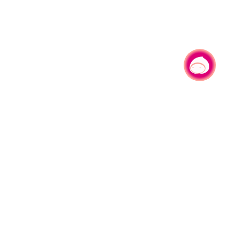
有事问小桃，一起游桃园
|
330206 桃园市桃园区县府路1号
电话：(03)332-2101#6209
服务时间：週一至週五
上午8:00至12:00 下午13:00至17:00