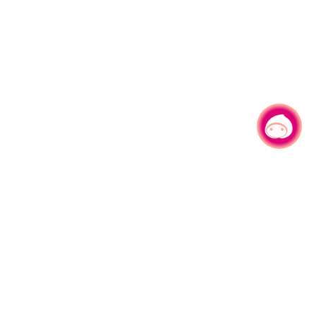
有事问小桃，一起游桃园
330206 桃园市桃园区县府路1号
电话：(03)332-2101#6209