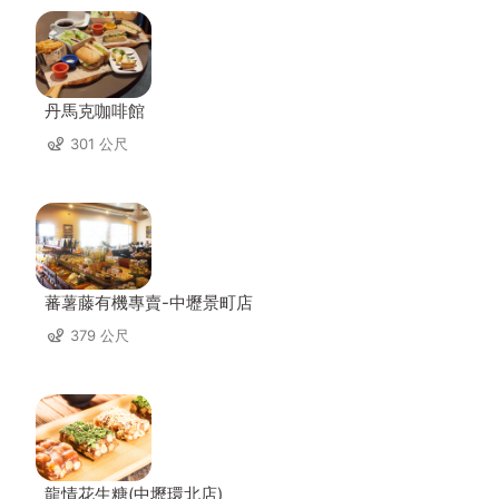
丹馬克咖啡館
301 公尺
蕃薯藤有機專賣-中壢景町店
379 公尺
龍情花生糖(中壢環北店)