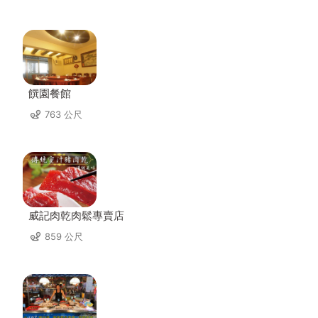
饌園餐館
763 公尺
威記肉乾肉鬆專賣店
859 公尺