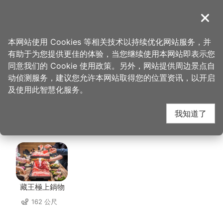
跳
到
導覽
关闭
主
桃园观光导览网
首页
>
想去的地方
>
美食、购物
>
品杰首乌御膳馆
要
本网站使用 Cookies 等相关技术以持续优化网站服务，并
内
有助于为您提供更佳的体验，当您继续使用本网站即表示您
容
品杰首乌御膳馆 周边店
同意我们的 Cookie 使用政策。另外，网站提供周边景点自
区
动侦测服务，建议您允许本网站取得您的位置资讯，以开启
块
及使用此智慧化服务。
家
我知道了
共有 271 间店家
藏王極上鍋物
162 公尺