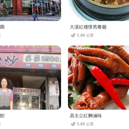
圈
大溪紅樓懷舊餐廳
里
5.88 公里
館
鼎太公紅麴滷味
里
5.89 公里