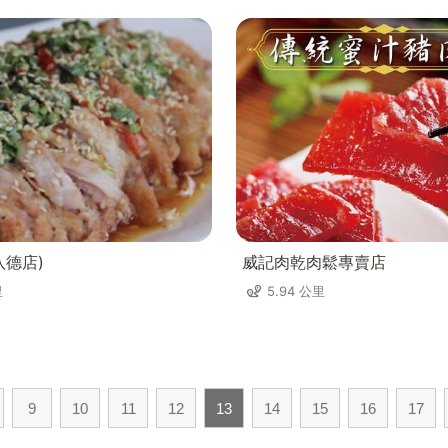
八德店)
威記肉乾肉鬆專賣店
里
5.94 公里
9
10
11
12
13
14
15
16
17