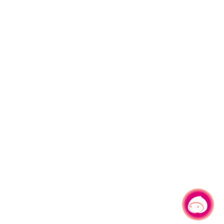
有事问小桃，一起游桃园
|