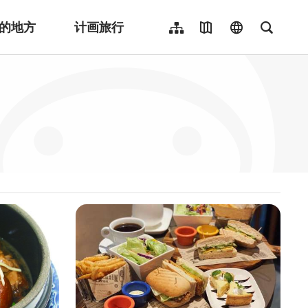
的地方
计画旅行
网站导览
地图导览
language
全文检
繁體中文
English
日本語
한국어
Indonesia
ไทย
Người việt nam