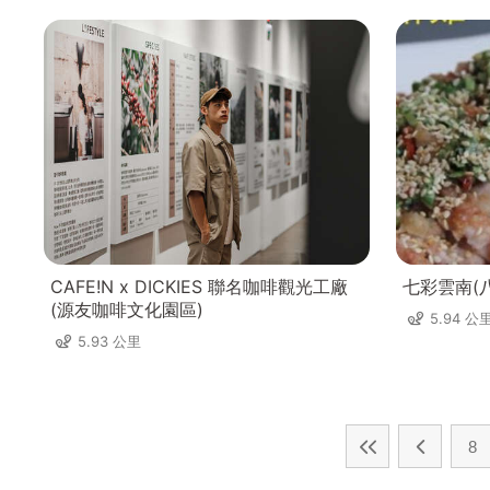
CAFE!N x DICKIES 聯名咖啡觀光工廠
七彩雲南(
(源友咖啡文化園區)
5.94 公
5.93 公里
8