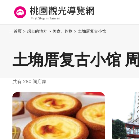
跳
到
主
要
桃园观光导览网
:::
首页
>
想去的地方
>
美食、购物
>
土埆厝复古小馆
内
容
区
土埆厝复古小馆 
块
共有 280 间店家