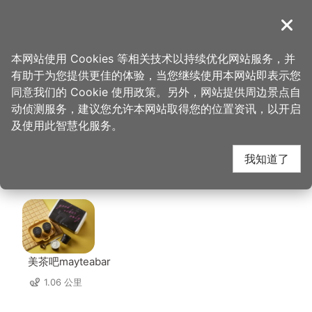
跳
到
導覽
关闭
主
桃园观光导览网
首页
>
想去的地方
>
美食、购物
>
土埆厝复古小馆
要
本网站使用 Cookies 等相关技术以持续优化网站服务，并
内
有助于为您提供更佳的体验，当您继续使用本网站即表示您
容
土埆厝复古小馆 周边店
同意我们的 Cookie 使用政策。另外，网站提供周边景点自
区
动侦测服务，建议您允许本网站取得您的位置资讯，以开启
块
及使用此智慧化服务。
家
我知道了
共有 280 间店家
美茶吧mayteabar
1.06 公里