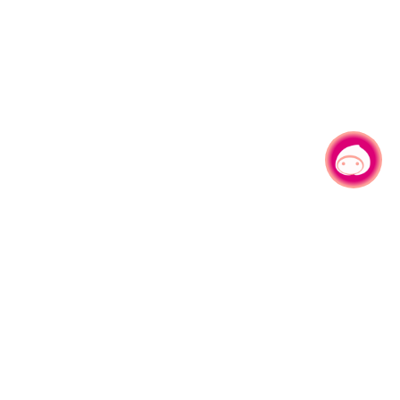
有事问小桃，一起游桃园
330206 桃园市桃园区县府路1号
电话：(03)332-2101#6209