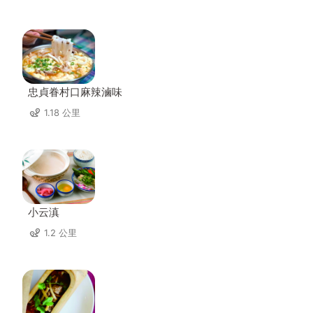
忠貞眷村口麻辣滷味
1.18 公里
小云滇
1.2 公里