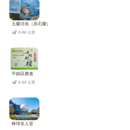
玉蘭活魚（原石蘭）
6.86 公里
平鎮區農會
6.94 公里
棒球名人堂