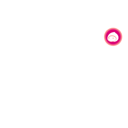
有事问小桃，一起游桃园
330206 桃园市桃园区县府路1号
电话：(03)332-2101#6209
服务时间：週一至週五
上午8:00至12:00 下午13:00至17:00