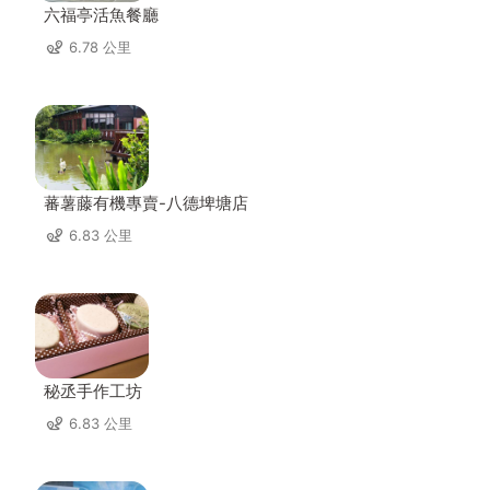
六福亭活魚餐廳
6.78 公里
蕃薯藤有機專賣-八德埤塘店
6.83 公里
秘丞手作工坊
6.83 公里