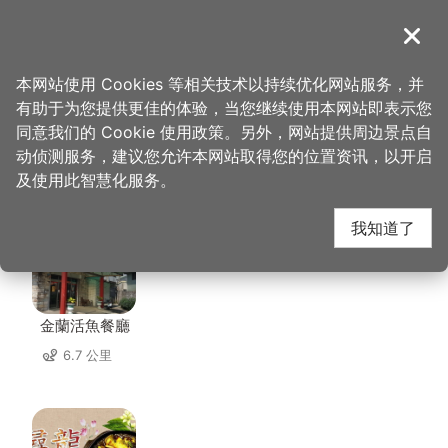
跳
到
導覽
关闭
主
桃园观光导览网
首页
>
想去的地方
>
美食、购物
>
老地方客家菜
要
本网站使用 Cookies 等相关技术以持续优化网站服务，并
内
有助于为您提供更佳的体验，当您继续使用本网站即表示您
容
同意我们的 Cookie 使用政策。另外，网站提供周边景点自
老地方客家菜 周边店家
区
动侦测服务，建议您允许本网站取得您的位置资讯，以开启
块
及使用此智慧化服务。
共有 265 间店家
我知道了
金蘭活魚餐廳
6.7 公里