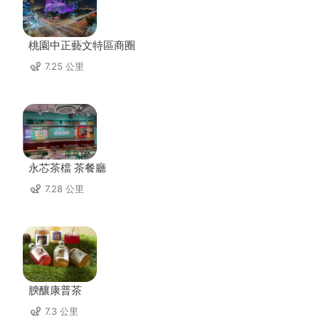
桃園中正藝文特區商圈
7.25 公里
永芯茶檔 茶餐廳
7.28 公里
腴釀康普茶
7.3 公里