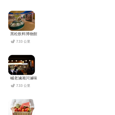
黑松飲料博物館
7.33 公里
峸老滷湘川滷味
7.33 公里