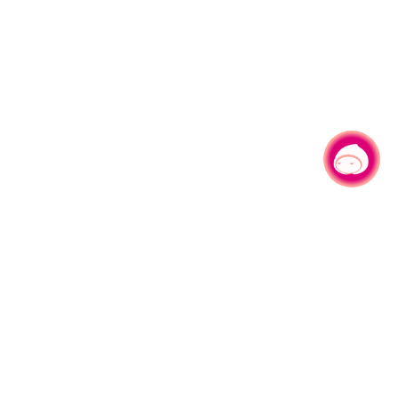
有事问小桃，一起游桃园
|
330206 桃园市桃园区县府路1号
电话：(03)332-2101#6209