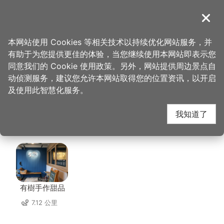
跳
到
導覽
关闭
主
桃园观光导览网
首页
>
想去的地方
>
美食、购物
>
SAHA料理中央厨房(馺哈有限公司)
要
本网站使用 Cookies 等相关技术以持续优化网站服务，并
内
有助于为您提供更佳的体验，当您继续使用本网站即表示您
容
SAHA料理中央厨房(馺
同意我们的 Cookie 使用政策。另外，网站提供周边景点自
区
动侦测服务，建议您允许本网站取得您的位置资讯，以开启
块
及使用此智慧化服务。
哈有限公司) 周边店家
我知道了
共有 215 间店家
有樹手作甜品
7.12 公里