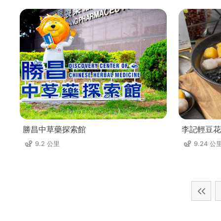
勝昌中草藥探索館
李記輕豆花
9.2 公里
9.24 公