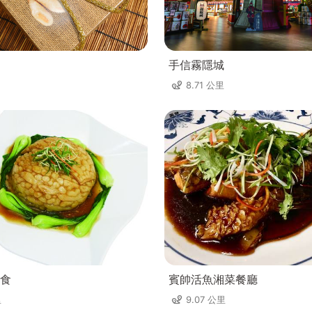
手信霧隱城
8.71 公里
食
賓帥活魚湘菜餐廳
里
9.07 公里