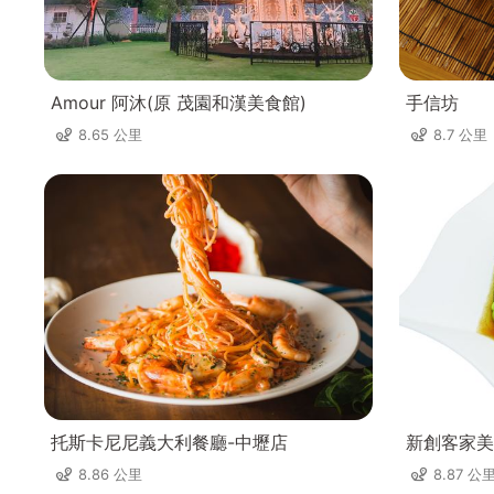
Amour 阿沐(原 茂園和漢美食館)
手信坊
8.65 公里
8.7 公里
托斯卡尼尼義大利餐廳-中壢店
新創客家美
8.86 公里
8.87 公