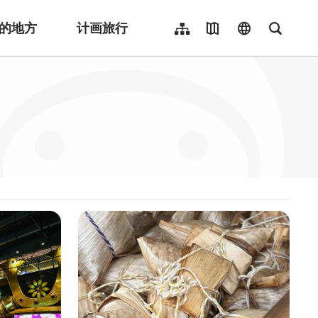
的地方
计画旅行
网站导览
地图导览
language
全文检
繁體中文
English
日本語
한국어
Indonesia
ไทย
Người việt nam