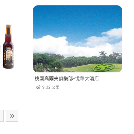
桃園高爾夫俱樂部-悅華大酒店
9.32 公里