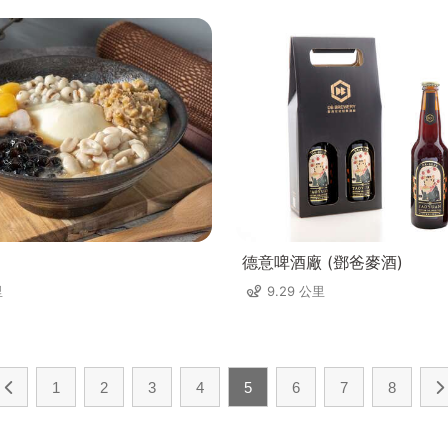
德意啤酒廠 (鄧爸麥酒)
里
9.29 公里
1
2
3
4
5
6
7
8