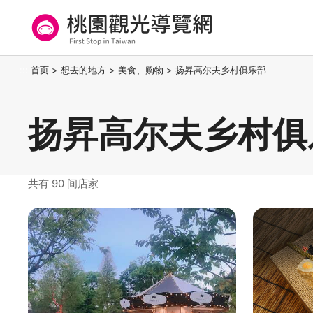
跳
到
主
要
桃园观光导览网
:::
首页
>
想去的地方
>
美食、购物
>
扬昇高尔夫乡村俱乐部
内
容
区
扬昇高尔夫乡村俱
块
共有 90 间店家