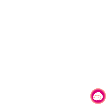
有事问小桃，一起游桃园
|