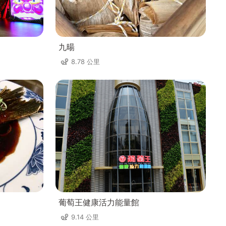
九暘
8.78 公里
葡萄王健康活力能量館
9.14 公里