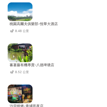
桃園高爾夫俱樂部-悅華大酒店
8.48 公里
蕃薯藤有機專賣-八德埤塘店
8.52 公里
沙貝燒烤-青埔宵夜店