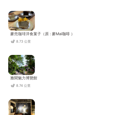
麥売珈琲洋食菓子（原 : 麥Mai咖啡 ）
8.73 公里
雅聞魅力博覽館
8.74 公里