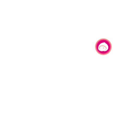
有事问小桃，一起游桃园
|
330206 桃园市桃园区县府路1号
电话：(03)332-2101#6209