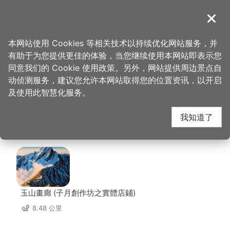
跳
到
導覽
关闭
主
桃园观光导览网
首页
>
想去的地方
>
美食、购物
>
紫竹林养生芦荟园
要
本网站使用 Cookies 等相关技术以持续优化网站服务，并
内
有助于为您提供更佳的体验，当您继续使用本网站即表示您
容
紫竹林养生芦荟园 周边
同意我们的 Cookie 使用政策。另外，网站提供周边景点自
区
动侦测服务，建议您允许本网站取得您的位置资讯，以开启
块
及使用此智慧化服务。
店家
我知道了
共有 271 间店家
玉山畫廊 (子月創作坊之實體店鋪)
8.48 公里