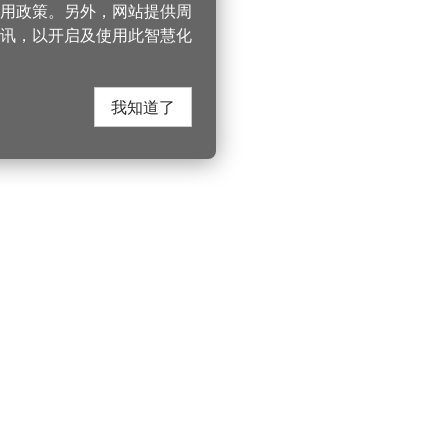
 使用政策。另外，网站提供周
讯，以开启及使用此智慧化
我知道了
在这里找到我们
330206 桃园市桃
电话：(03)332-210
游桃园
Instagram
服务时间：週一至
园风景区管理处
YouTube
上午8:00至12:00 下