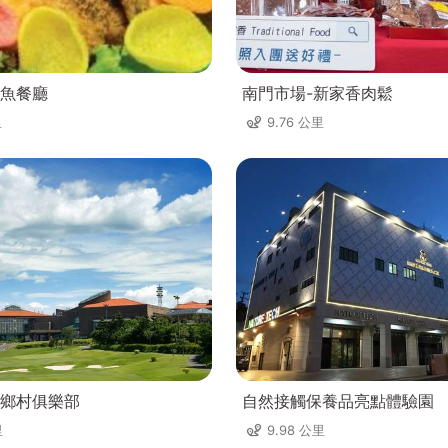
魚餐廳
南門市場-新家香肉鬆
里
9.76 公里
鄉村俱樂部
自然接觸保養品亮點體驗園
里
9.98 公里