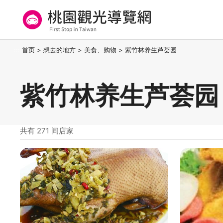
跳
到
主
要
桃园观光导览网
:::
首页
>
想去的地方
>
美食、购物
>
紫竹林养生芦荟园
内
容
区
紫竹林养生芦荟园
块
共有 271 间店家