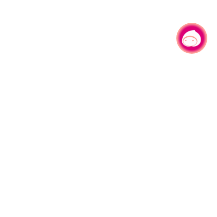
有事问小桃，一起游桃园
园区县府路1号
网站导览
1#6209
资讯安全政策
週五
隐私权政策
午13:00至17:00
参访人次
4,543,822