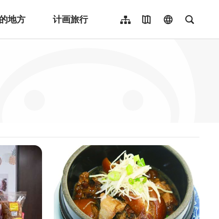
的地方
计画旅行
网站导览
地图导览
language
全文检
繁體中文
English
日本語
한국어
Indonesia
ไทย
Người việt nam