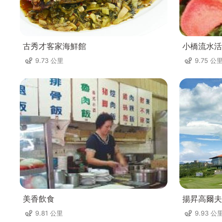
古秀才客家海鮮館
小橋流水活
9.73 公里
9.75 公
美香飲食
揚昇高爾夫
9.81 公里
9.93 公