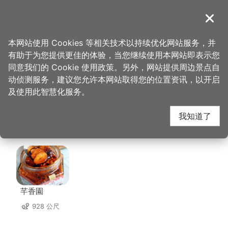
跳
到
導覽
关闭
主
桃园观光导览网
首页
>
想去的地方
>
美食、购物
>
TINA厨房大溪店
要
本网站使用 Cookies 等相关技术以持续优化网站服务，并
内
有助于为您提供更佳的体验，当您继续使用本网站即表示您
容
TINA厨房大溪店 周边
同意我们的 Cookie 使用政策。另外，网站提供周边景点自
区
动侦测服务，建议您允许本网站取得您的位置资讯，以开启
块
及使用此智慧化服务。
店家
我知道了
共有 241 间店家
芊香園
928 公尺