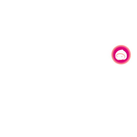
有事问小桃，一起游桃园
|
330206 桃园市桃园区县府路1号
电话：(03)332-2101#6209