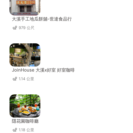
大溪手工地瓜餅舖-世達食品行
979 公尺
JoinHouse 大溪x好室 好室咖啡
1.14 公里
隱花園咖啡廳
1.18 公里