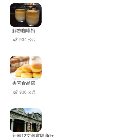
解放咖啡館
934 公尺
杏芳食品店
936 公尺
新南12文創實驗商行