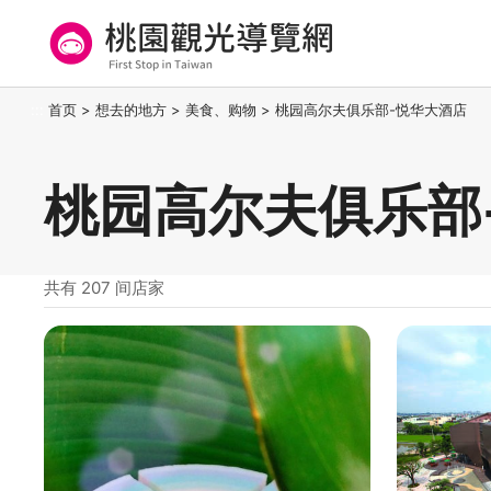
跳
到
主
要
桃园观光导览网
:::
首页
>
想去的地方
>
美食、购物
>
桃园高尔夫俱乐部-悦华大酒店
内
容
区
桃园高尔夫俱乐部
块
共有 207 间店家