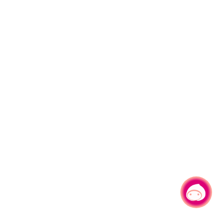
有事问小桃，一起游桃园
|