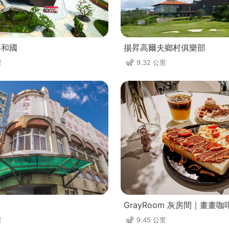
共和國
揚昇高爾夫鄉村俱樂部
里
9.32 公里
GrayRoom 灰房間｜畫畫咖
里
9.45 公里