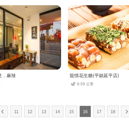
意．麻辣
龍情花生糖(平鎮延平店)
里
9.59 公里
11
12
13
14
15
16
17
18