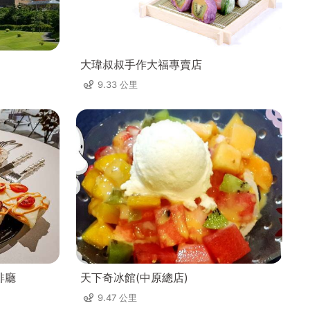
大瑋叔叔手作大福專賣店
9.33 公里
啡廳
天下奇冰館(中原總店)
9.47 公里