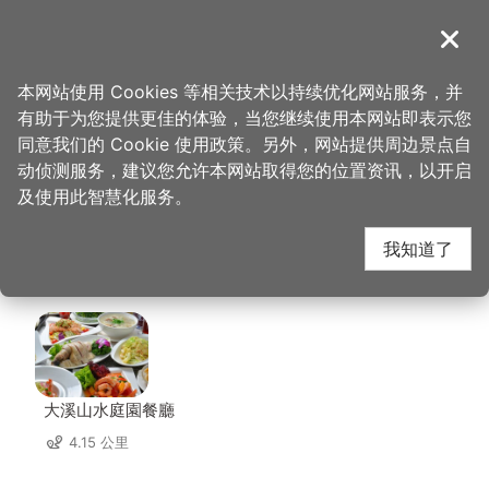
跳
到
導覽
关闭
主
桃园观光导览网
首页
>
想去的地方
>
美食、购物
>
桃园高尔夫俱乐部-悦华大酒店
要
本网站使用 Cookies 等相关技术以持续优化网站服务，并
内
有助于为您提供更佳的体验，当您继续使用本网站即表示您
容
桃园高尔夫俱乐部-悦
同意我们的 Cookie 使用政策。另外，网站提供周边景点自
区
动侦测服务，建议您允许本网站取得您的位置资讯，以开启
块
及使用此智慧化服务。
华大酒店 周边店家
我知道了
共有 207 间店家
大溪山水庭園餐廳
4.15 公里