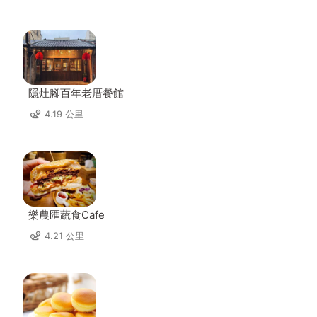
隱灶腳百年老厝餐館
4.19 公里
樂農匯蔬食Cafe
4.21 公里