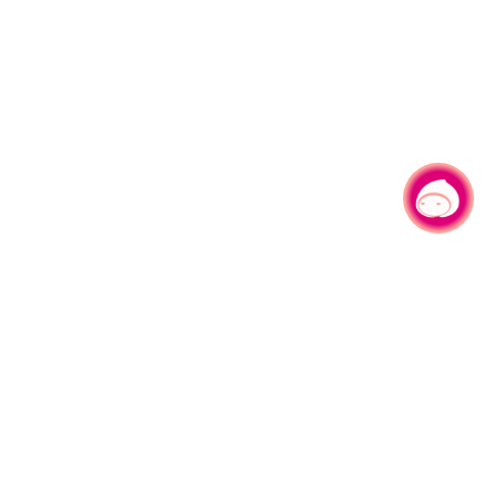
有事问小桃，一起游桃园
|
330206 桃园市桃园区县府路1号
电话：(03)332-2101#6209