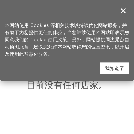
跳
到
導覽
关闭
主
桃园观光导览网
首页
>
想去的地方
>
美食、购物
>
碧园餐馆
要
本网站使用 Cookies 等相关技术以持续优化网站服务，并
内
有助于为您提供更佳的体验，当您继续使用本网站即表示您
容
同意我们的 Cookie 使用政策。另外，网站提供周边景点自
碧园餐馆 周边店家
区
动侦测服务，建议您允许本网站取得您的位置资讯，以开启
块
及使用此智慧化服务。
共有 261 间店家
我知道了
目前没有任何店家。