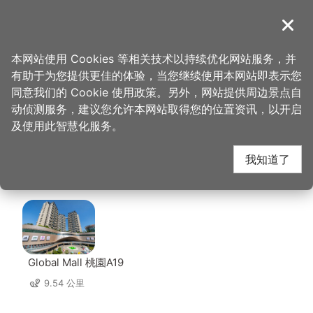
跳
到
導覽
关闭
主
桃园观光导览网
首页
>
想去的地方
>
美食、购物
>
杨家将过桥米线米干
要
本网站使用 Cookies 等相关技术以持续优化网站服务，并
内
有助于为您提供更佳的体验，当您继续使用本网站即表示您
容
杨家将过桥米线米干 周
同意我们的 Cookie 使用政策。另外，网站提供周边景点自
区
动侦测服务，建议您允许本网站取得您的位置资讯，以开启
块
及使用此智慧化服务。
边店家
我知道了
共有 298 间店家
Global Mall 桃園A19
9.54 公里