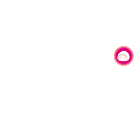
有事问小桃，一起游桃园
|
330206 桃园市桃园区县府路1号
电话：(03)332-2101#6209