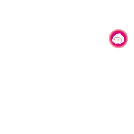
有事问小桃，一起游桃园
|
330206 桃园市桃园区县府路1号
电话：(03)332-2101#6209
服务时间：週一至週五
上午8:00至12:00 下午13:00至17:00