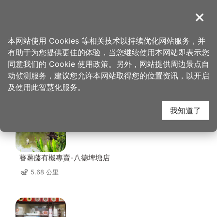
跳
到
導覽
关闭
主
桃园观光导览网
首页
>
想去的地方
>
美食、购物
>
云沧小馆
要
本网站使用 Cookies 等相关技术以持续优化网站服务，并
内
有助于为您提供更佳的体验，当您继续使用本网站即表示您
容
同意我们的 Cookie 使用政策。另外，网站提供周边景点自
云沧小馆 周边店家
区
动侦测服务，建议您允许本网站取得您的位置资讯，以开启
块
及使用此智慧化服务。
共有 305 间店家
我知道了
蕃薯藤有機專賣-八德埤塘店
5.68 公里