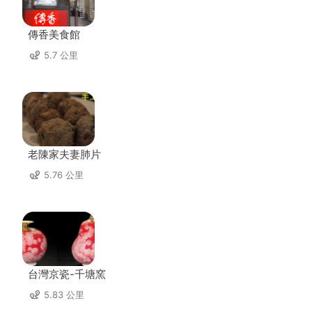
傳香美食館
5.7 公里
老陳家夫妻肺片
5.76 公里
台灣京瓷-千塘窯
5.83 公里