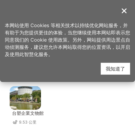
跳
到
導覽
关闭
主
桃园观光导览网
首页
>
想去的地方
>
美食、购物
>
妮可设计工作室
要
本网站使用 Cookies 等相关技术以持续优化网站服务，并
内
有助于为您提供更佳的体验，当您继续使用本网站即表示您
容
妮可设计工作室 周边店
同意我们的 Cookie 使用政策。另外，网站提供周边景点自
区
动侦测服务，建议您允许本网站取得您的位置资讯，以开启
块
及使用此智慧化服务。
家
我知道了
共有 201 间店家
台塑企業文物館
9.53 公里