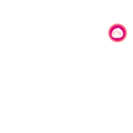
有事问小桃，一起游桃园
330206 桃园市桃园区县府路1号
电话：(03)332-2101#6209
服务时间：週一至週五
上午8:00至12:00 下午13:00至17:00