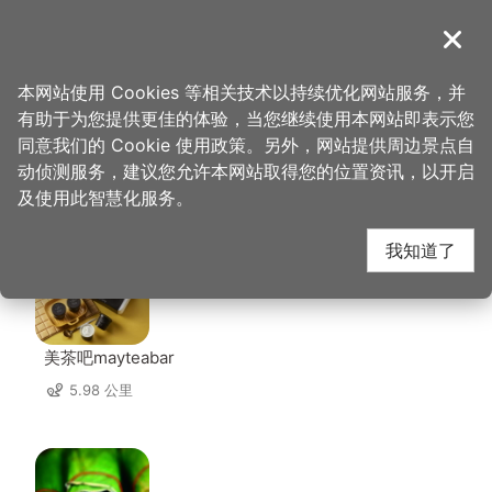
跳
到
導覽
关闭
主
桃园观光导览网
首页
>
想去的地方
>
美食、购物
>
芊香园
要
本网站使用 Cookies 等相关技术以持续优化网站服务，并
内
有助于为您提供更佳的体验，当您继续使用本网站即表示您
容
同意我们的 Cookie 使用政策。另外，网站提供周边景点自
芊香园 周边店家
区
动侦测服务，建议您允许本网站取得您的位置资讯，以开启
块
及使用此智慧化服务。
共有 228 间店家
我知道了
美茶吧mayteabar
5.98 公里