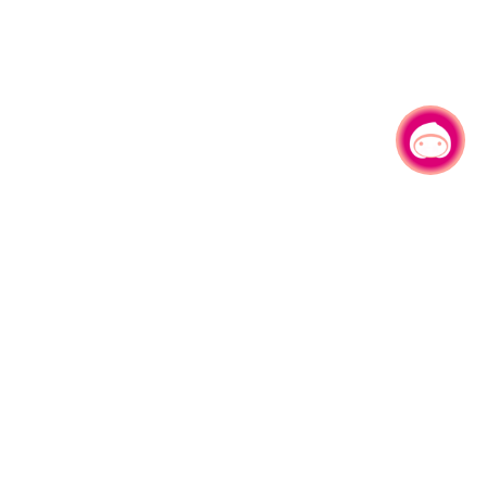
有事问小桃，一起游桃园
|
330206 桃园市桃园区县府路1号
电话：(03)332-2101#6209
服务时间：週一至週五
上午8:00至12:00 下午13:00至17:00