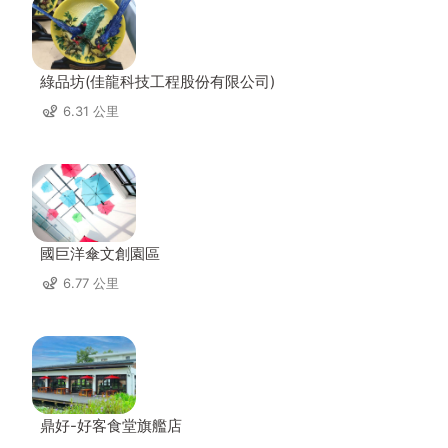
綠品坊(佳龍科技工程股份有限公司)
6.31 公里
國巨洋傘文創園區
6.77 公里
鼎好-好客食堂旗艦店