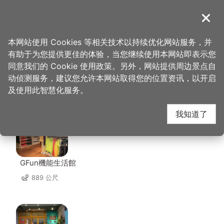
跳
到
導覽
关闭
主
桃园观光导览网
首页
>
想去的地方
>
美食、购物
>
上赞美食
要
本网站使用 Cookies 等相关技术以持续优化网站服务，并
内
有助于为您提供更佳的体验，当您继续使用本网站即表示您
容
同意我们的 Cookie 使用政策。另外，网站提供周边景点自
上赞美食 周边店家
区
动侦测服务，建议您允许本网站取得您的位置资讯，以开启
块
及使用此智慧化服务。
共有 37 间店家
我知道了
GFun機能生活館
889 公尺