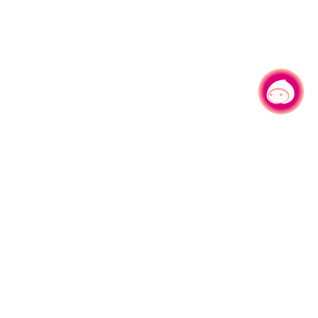
有事问小桃，一起游桃园
|
330206 桃园市桃园区县府路1号
电话：(03)332-2101#6209
服务时间：週一至週五
上午8:00至12:00 下午13:00至17:00