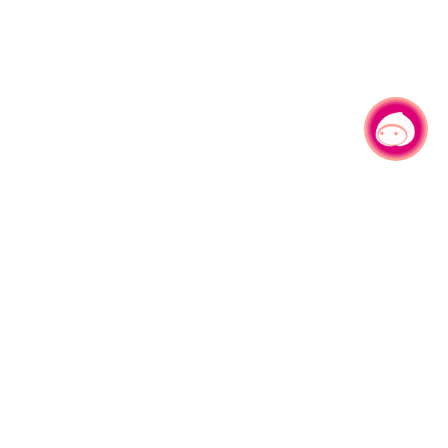
有事问小桃，一起游桃园
330206 桃园市桃园区县府路1号
电话：(03)332-2101#6209
服务时间：週一至週五
上午8:00至12:00 下午13:00至17:00