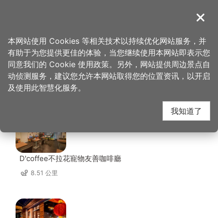
跳
到
導覽
关闭
主
桃园观光导览网
首页
>
想去的地方
>
美食、购物
>
佳乐蛋糕
要
本网站使用 Cookies 等相关技术以持续优化网站服务，并
内
有助于为您提供更佳的体验，当您继续使用本网站即表示您
容
同意我们的 Cookie 使用政策。另外，网站提供周边景点自
佳乐蛋糕 周边店家
区
动侦测服务，建议您允许本网站取得您的位置资讯，以开启
块
及使用此智慧化服务。
共有 230 间店家
我知道了
D'coffee不拉花寵物友善咖啡廳
8.51 公里