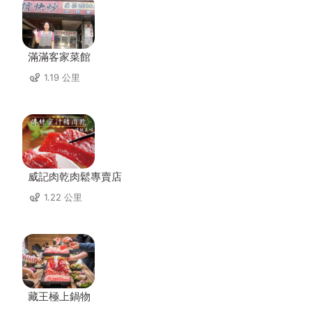
滿滿客家菜館
1.19 公里
威記肉乾肉鬆專賣店
1.22 公里
藏王極上鍋物