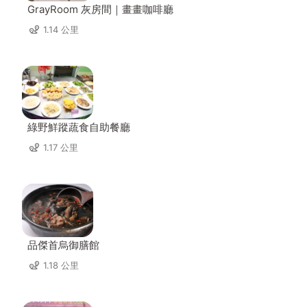
GrayRoom 灰房間｜畫畫咖啡廳
1.14 公里
綠野鮮蹤蔬食自助餐廳
1.17 公里
品傑首烏御膳館
1.18 公里