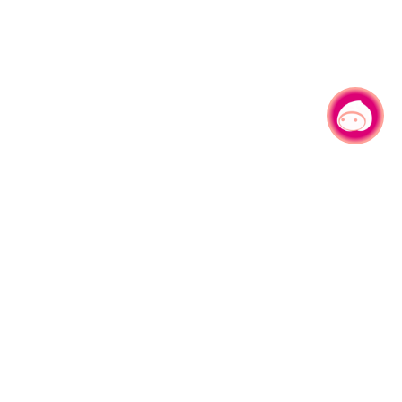
有事问小桃，一起游桃园
|
330206 桃园市桃园区县府路1号
电话：(03)332-2101#6209
服务时间：週一至週五
上午8:00至12:00 下午13:00至17:00