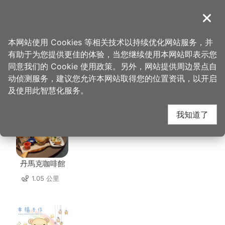
跳
到
導覽
关闭
主
桃园观光导览网
首页
>
想去的地方
>
美食、购物
>
伍角灯小吃
要
本网站使用 Cookies 等相关技术以持续优化网站服务，并
内
有助于为您提供更佳的体验，当您继续使用本网站即表示您
容
同意我们的 Cookie 使用政策。另外，网站提供周边景点自
伍角灯小吃 周边店家
区
动侦测服务，建议您允许本网站取得您的位置资讯，以开启
块
及使用此智慧化服务。
共有 292 间店家
我知道了
丹馬克咖啡館
1.05 公里