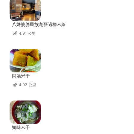
八妹婆婆民族創藝過橋米線
4.91 公里
阿嬌米干
4.92 公里
鄉味米干