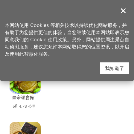
跳
到
導覽
关闭
主
桃园观光导览网
首页
>
想去的地方
>
美食、购物
>
酒厂复古小馆
要
本网站使用 Cookies 等相关技术以持续优化网站服务，并
内
有助于为您提供更佳的体验，当您继续使用本网站即表示您
容
同意我们的 Cookie 使用政策。另外，网站提供周边景点自
酒厂复古小馆 周边店家
区
动侦测服务，建议您允许本网站取得您的位置资讯，以开启
块
及使用此智慧化服务。
共有 230 间店家
我知道了
皇帝嶺會館
4.78 公里