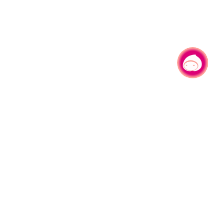
有事问小桃，一起游桃园
|
330206 桃园市桃园区县府路1号
电话：(03)332-2101#6209
服务时间：週一至週五
上午8:00至12:00 下午13:00至17:00