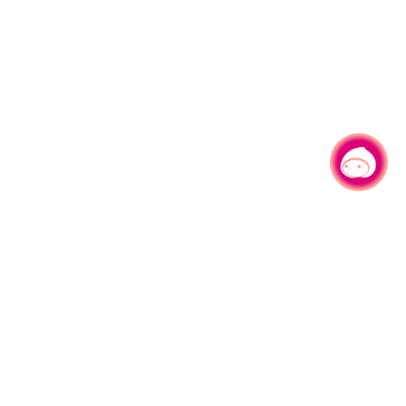
有事问小桃，一起游桃园
|
330206 桃园市桃园区县府路1号
电话：(03)332-2101#6209