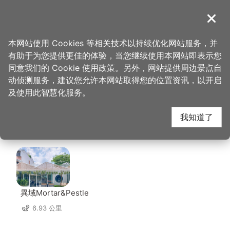
跳
到
導覽
关闭
主
桃园观光导览网
首页
>
想去的地方
>
美食、购物
>
大溪红楼怀旧餐厅
要
本网站使用 Cookies 等相关技术以持续优化网站服务，并
内
有助于为您提供更佳的体验，当您继续使用本网站即表示您
容
大溪红楼怀旧餐厅 周边
同意我们的 Cookie 使用政策。另外，网站提供周边景点自
区
动侦测服务，建议您允许本网站取得您的位置资讯，以开启
块
及使用此智慧化服务。
店家
我知道了
共有 216 间店家
異域Mortar&Pestle
6.93 公里