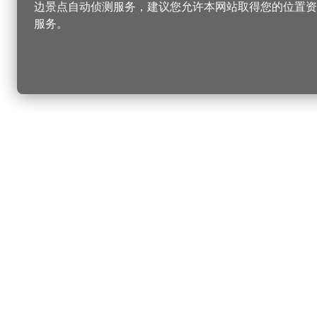
边景点自动侦测服务，建议您允许本网站取得您的位置资
服务。
更改您的语言
您可以
乐
选择语言
▼
桃
乐