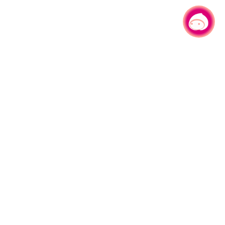
有事问小桃，一起游桃园
330206 桃园市桃园区县府路1号
电话：(03)332-2101#6209
服务时间：週一至週五
上午8:00至12:00 下午13:00至17:00
网站导览