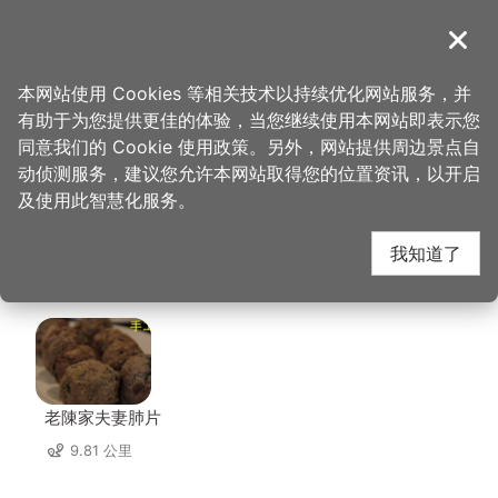
跳
到
導覽
关闭
主
桃园观光导览网
首页
>
想去的地方
>
美食、购物
>
大溪鹅庄客家餐馆
要
本网站使用 Cookies 等相关技术以持续优化网站服务，并
内
有助于为您提供更佳的体验，当您继续使用本网站即表示您
容
大溪鹅庄客家餐馆 周边
同意我们的 Cookie 使用政策。另外，网站提供周边景点自
区
动侦测服务，建议您允许本网站取得您的位置资讯，以开启
块
及使用此智慧化服务。
店家
我知道了
共有 222 间店家
老陳家夫妻肺片
9.81 公里