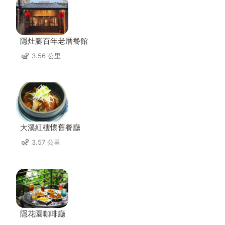
隱灶腳百年老厝餐館
3.56 公里
大溪紅樓懷舊餐廳
3.57 公里
隱花園咖啡廳