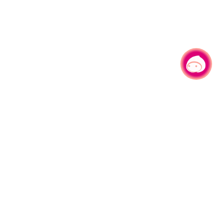
有事问小桃，一起游桃园
330206 桃园市桃园区县府路1号
电话：(03)332-2101#6209
服务时间：週一至週五
上午8:00至12:00 下午13:00至17:00