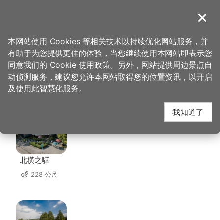
跳
到
導覽
关闭
主
桃园观光导览网
首页
>
想去的地方
>
美食、购物
>
传香客家餐馆
要
本网站使用 Cookies 等相关技术以持续优化网站服务，并
内
有助于为您提供更佳的体验，当您继续使用本网站即表示您
容
同意我们的 Cookie 使用政策。另外，网站提供周边景点自
传香客家餐馆 周边店家
区
动侦测服务，建议您允许本网站取得您的位置资讯，以开启
块
及使用此智慧化服务。
共有 179 间店家
我知道了
北橫之驛
228 公尺