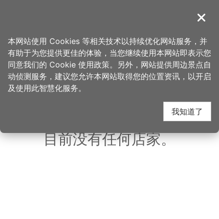
跳
到
導覽
关闭
主
桃园观光导览网
首页
>
想去的地方
>
美食、购物
>
养乐多工厂
要
本网站使用 Cookies 等相关技术以持续优化网站服务，并
内
有助于为您提供更佳的体验，当您继续使用本网站即表示您
容
同意我们的 Cookie 使用政策。另外，网站提供周边景点自
养乐多工厂 周边店家
区
动侦测服务，建议您允许本网站取得您的位置资讯，以开启
块
及使用此智慧化服务。
共有 287 间店家
我知道了
目前没有任何店家。