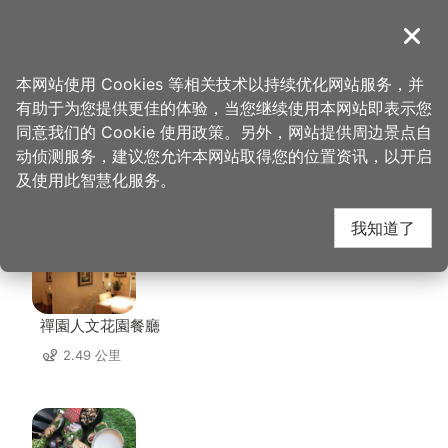
跳
到
導覽
关闭
主
桃园观光导览网
首页
>
想去的地方
>
美食、购物
>
养乐多工厂
要
本网站使用 Cookies 等相关技术以持续优化网站服务，并
内
有助于为您提供更佳的体验，当您继续使用本网站即表示您
容
同意我们的 Cookie 使用政策。另外，网站提供周边景点自
养乐多工厂 周边店家
区
动侦测服务，建议您允许本网站取得您的位置资讯，以开启
块
及使用此智慧化服务。
共有 287 间店家
我知道了
禪園人文花園餐廳
2.49 公里