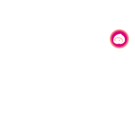
有事问小桃，一起游桃园
|
330206 桃园市桃园区县府路1号
电话：(03)332-2101#6209
服务时间：週一至週五
上午8:00至12:00 下午13:00至17:00