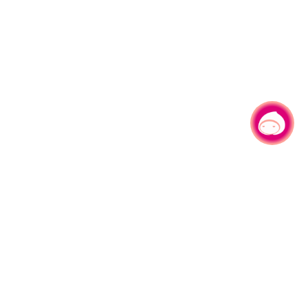
有事问小桃，一起游桃园
|
330206 桃园市桃园区县府路1号
电话：(03)332-2101#6209