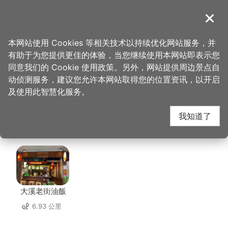
跳
到
導覽
关闭
主
桃园观光导览网
首页
>
想去的地方
>
美食、购物
>
宾帅活鱼湘菜餐厅
要
本网站使用 Cookies 等相关技术以持续优化网站服务，并
内
有助于为您提供更佳的体验，当您继续使用本网站即表示您
容
宾帅活鱼湘菜餐厅 周边
同意我们的 Cookie 使用政策。另外，网站提供周边景点自
区
动侦测服务，建议您允许本网站取得您的位置资讯，以开启
块
及使用此智慧化服务。
店家
我知道了
共有 164 间店家
大溪老街油飯
6.93 公里