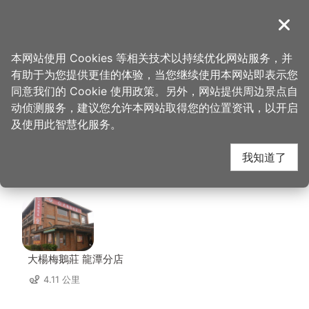
跳
到
導覽
关闭
主
桃园观光导览网
首页
>
想去的地方
>
美食、购物
>
福隆活鱼土鸡餐厅
要
本网站使用 Cookies 等相关技术以持续优化网站服务，并
内
有助于为您提供更佳的体验，当您继续使用本网站即表示您
容
福隆活鱼土鸡餐厅 周边
同意我们的 Cookie 使用政策。另外，网站提供周边景点自
区
动侦测服务，建议您允许本网站取得您的位置资讯，以开启
块
及使用此智慧化服务。
店家
我知道了
共有 128 间店家
大楊梅鵝莊 龍潭分店
4.11 公里