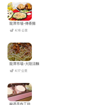
龍潭市場-傳香雞
4.16 公里
龍潭市場-大陸涼麵
4.17 公里
秘丞手作工坊