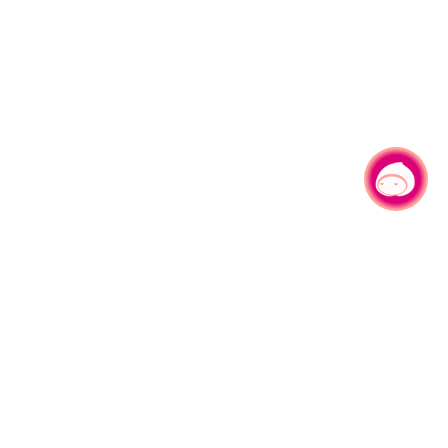
有事问小桃，一起游桃园
|
330206 桃园市桃园区县府路1号
电话：(03)332-2101#6209