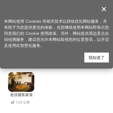
跳
到
導覽
关闭
主
桃园观光导览网
首页
>
想去的地方
>
美食、购物
>
糊口老街客家活鱼餐厅
要
本网站使用 Cookies 等相关技术以持续优化网站服务，并
内
有助于为您提供更佳的体验，当您继续使用本网站即表示您
容
糊口老街客家活鱼餐厅
同意我们的 Cookie 使用政策。另外，网站提供周边景点自
区
动侦测服务，建议您允许本网站取得您的位置资讯，以开启
块
及使用此智慧化服务。
周边店家
我知道了
共有 125 间店家
老頭擺客家菜
1.23 公里