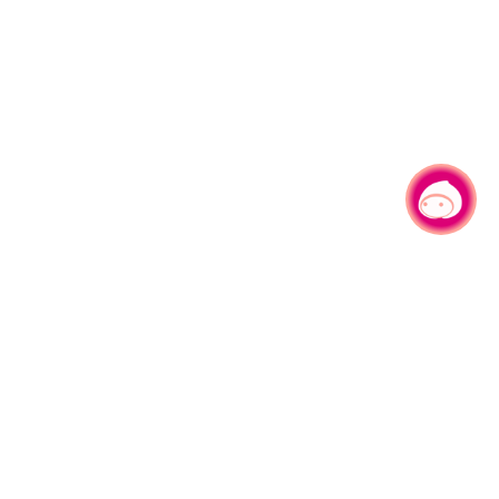
有事问小桃，一起游桃园
330206 桃园市桃园区县府路1号
电话：(03)332-2101#6209