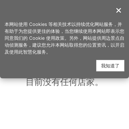
跳
到
導覽
关闭
主
桃园观光导览网
首页
>
想去的地方
>
美食、购物
>
荣庄鲟龙活鱼
要
本网站使用 Cookies 等相关技术以持续优化网站服务，并
内
有助于为您提供更佳的体验，当您继续使用本网站即表示您
容
同意我们的 Cookie 使用政策。另外，网站提供周边景点自
荣庄鲟龙活鱼 周边店家
区
动侦测服务，建议您允许本网站取得您的位置资讯，以开启
块
及使用此智慧化服务。
共有 143 间店家
我知道了
目前没有任何店家。