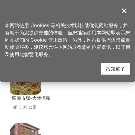
跳
到
導覽
关闭
主
桃园观光导览网
首页
>
想去的地方
>
美食、购物
>
荣庄鲟龙活鱼
要
本网站使用 Cookies 等相关技术以持续优化网站服务，并
内
有助于为您提供更佳的体验，当您继续使用本网站即表示您
容
同意我们的 Cookie 使用政策。另外，网站提供周边景点自
荣庄鲟龙活鱼 周边店家
区
动侦测服务，建议您允许本网站取得您的位置资讯，以开启
块
及使用此智慧化服务。
共有 143 间店家
我知道了
龍潭市場-大陸涼麵
3.85 公里