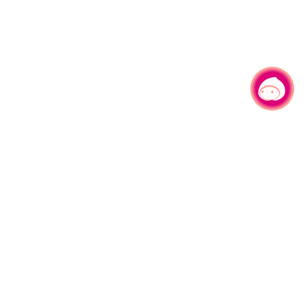
有事问小桃，一起游桃园
330206 桃园市桃园区县府路1号
电话：(03)332-2101#6209
服务时间：週一至週五
上午8:00至12:00 下午13:00至17:00