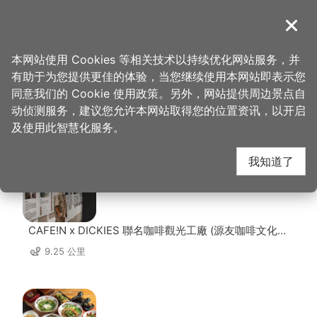
跳
到
導覽
关闭
主
桃园观光导览网
首页
>
想去的地方
>
美食、购物
>
阿枝蜂蜜
要
本网站使用 Cookies 等相关技术以持续优化网站服务，并
内
有助于为您提供更佳的体验，当您继续使用本网站即表示您
容
同意我们的 Cookie 使用政策。另外，网站提供周边景点自
阿枝蜂蜜 周边店家
区
动侦测服务，建议您允许本网站取得您的位置资讯，以开启
块
及使用此智慧化服务。
共有 225 间店家
我知道了
CAFE!N x DICKIES 聯名咖啡觀光工廠 (源友咖啡文化園
區)
9.25 公里