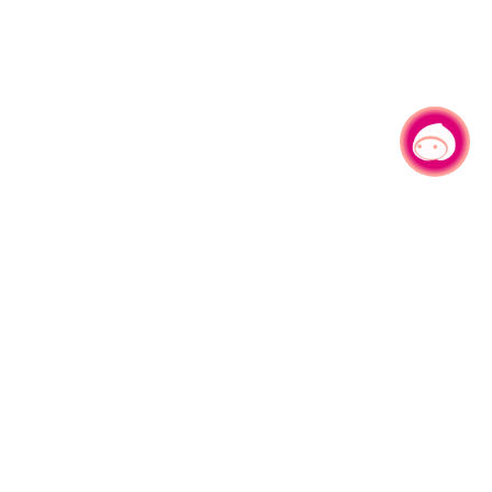
有事问小桃，一起游桃园
|
330206 桃园市桃园区县府路1号
电话：(03)332-2101#6209
服务时间：週一至週五
上午8:00至12:00 下午13:00至17:00