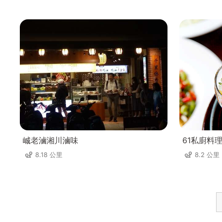
峸老滷湘川滷味
61私廚料
8.18 公里
8.2 公里