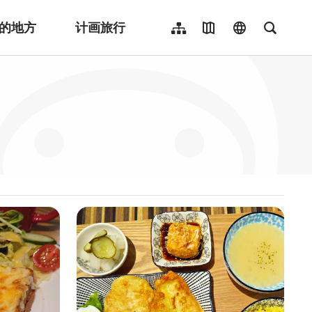
的地方
计画旅行
网站导览
地图导览
language
全文检
繁體中文
English
日本語
한국어
Indonesia
ไทย
Người việt nam