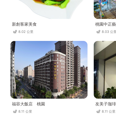
新創客家美食
桃園中正藝
8.02 公里
8.03 公
福容大飯店 桃園
友美子珈琲
8.11 公里
8.11 公里