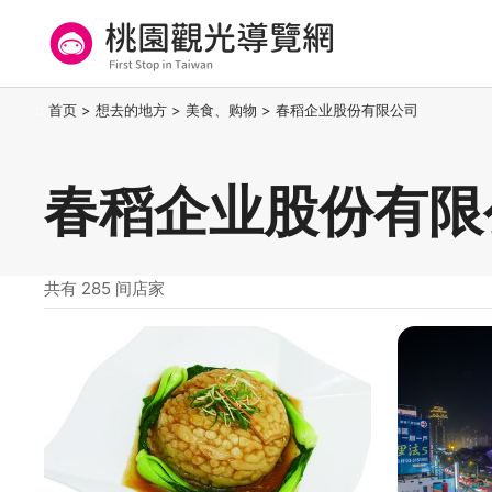
跳
到
主
要
桃园观光导览网
:::
首页
>
想去的地方
>
美食、购物
>
春稻企业股份有限公司
内
容
区
春稻企业股份有限
块
共有 285 间店家