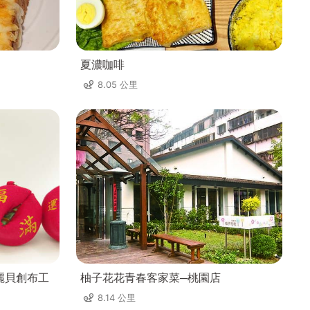
夏濃咖啡
8.05 公里
兒麗貝創布工
柚子花花青春客家菜─桃園店
8.14 公里