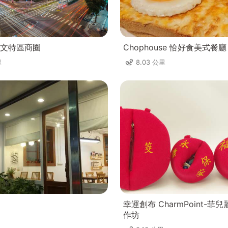
文特區商圈
Chophouse 恰好食美式餐廳
里
8.03 公里
幸運創布 CharmPoint-菲
作坊