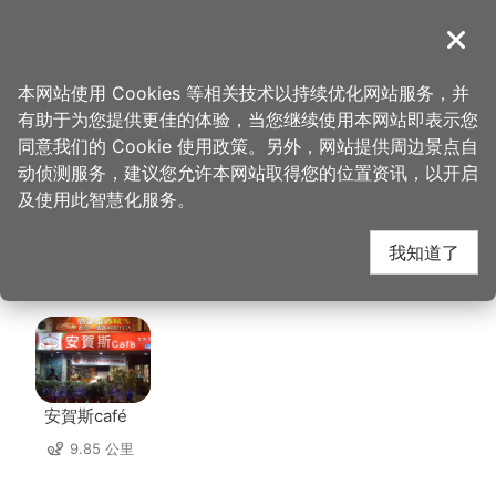
跳
到
導覽
关闭
主
桃园观光导览网
首页
>
想去的地方
>
美食、购物
>
上家下屋手工皂(达能工作室)
要
本网站使用 Cookies 等相关技术以持续优化网站服务，并
内
有助于为您提供更佳的体验，当您继续使用本网站即表示您
容
上家下屋手工皂(达能工
同意我们的 Cookie 使用政策。另外，网站提供周边景点自
区
动侦测服务，建议您允许本网站取得您的位置资讯，以开启
块
及使用此智慧化服务。
作室) 周边店家
我知道了
共有 127 间店家
安賀斯café
9.85 公里