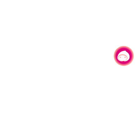
有事问小桃，一起游桃园
330206 桃园市桃园区县府路1号
电话：(03)332-2101#6209