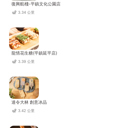
復興航棧-平鎮文化公園店
3.34 公里
龍情花生糖(平鎮延平店)
3.39 公里
達令大林 創意冰品
3.42 公里