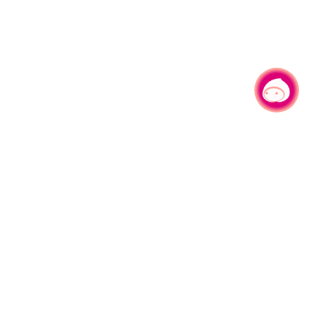
有事问小桃，一起游桃园
|
330206 桃园市桃园区县府路1号
电话：(03)332-2101#6209
服务时间：週一至週五
上午8:00至12:00 下午13:00至17:00