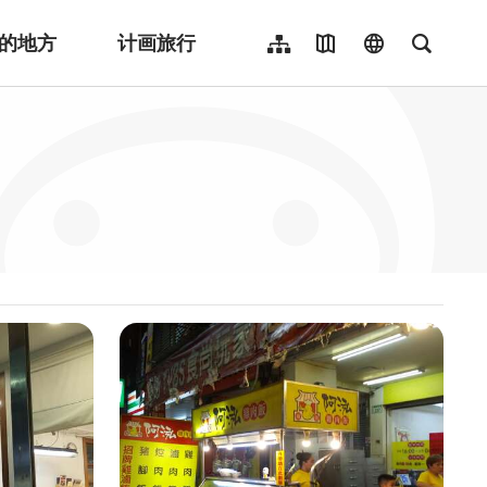
的地方
计画旅行
网站导览
地图导览
language
全文检
繁體中文
English
日本語
한국어
Indonesia
ไทย
Người việt nam