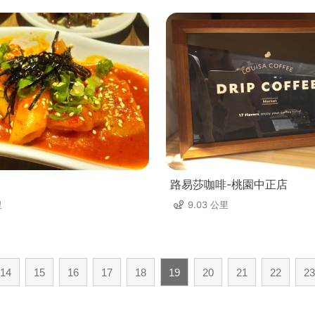
路易莎咖啡-桃園中正店
里
9.03 公里
14
15
16
17
18
19
20
21
22
23