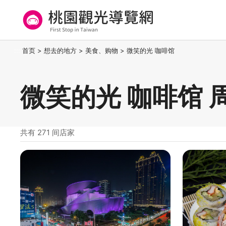
跳
到
主
要
桃园观光导览网
:::
首页
>
想去的地方
>
美食、购物
>
微笑的光 咖啡馆
内
容
区
微笑的光 咖啡馆 
块
共有 271 间店家