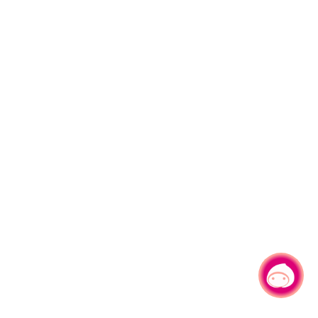
有事问小桃，一起游桃园
|