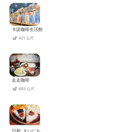
卡諾咖啡生活館
421 公尺
走走咖啡
693 公尺
日和. まいにち