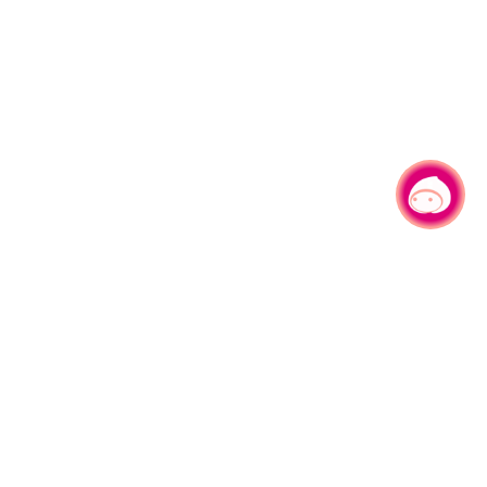
有事问小桃，一起游桃园
330206 桃园市桃园区县府路1号
电话：(03)332-2101#6209