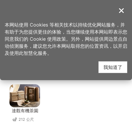
跳
到
導覽
关闭
主
桃园观光导览网
首页
>
想去的地方
>
美食、购物
>
大麻锅物大有店
要
本网站使用 Cookies 等相关技术以持续优化网站服务，并
内
有助于为您提供更佳的体验，当您继续使用本网站即表示您
容
大麻锅物大有店 周边店
同意我们的 Cookie 使用政策。另外，网站提供周边景点自
区
动侦测服务，建议您允许本网站取得您的位置资讯，以开启
块
及使用此智慧化服务。
家
我知道了
共有 164 间店家
達觀有機茶園
212 公尺