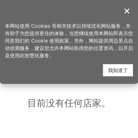
跳
到
導覽
关闭
主
桃园观光导览网
首页
>
想去的地方
>
美食、购物
>
大麻锅物大有店
要
本网站使用 Cookies 等相关技术以持续优化网站服务，并
内
有助于为您提供更佳的体验，当您继续使用本网站即表示您
容
大麻锅物大有店 周边店
同意我们的 Cookie 使用政策。另外，网站提供周边景点自
区
动侦测服务，建议您允许本网站取得您的位置资讯，以开启
块
及使用此智慧化服务。
家
我知道了
共有 164 间店家
目前没有任何店家。