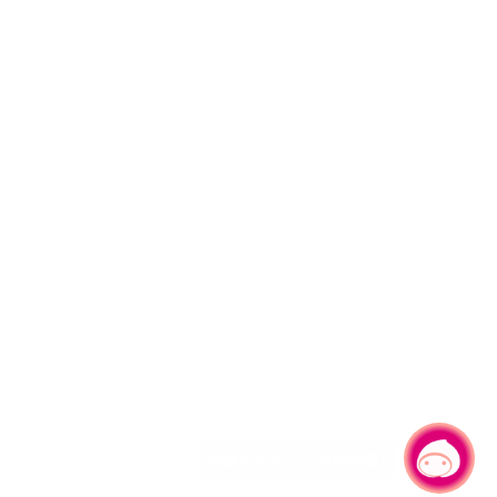
有事问小桃，一起游桃园
|