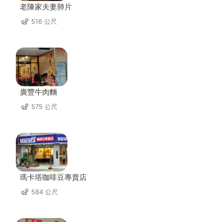
老陳家夫妻肺片
516 公尺
廣豐牛肉麵
575 公尺
瑪卡塔咖啡豆專賣店
584 公尺