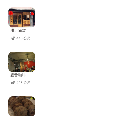
甜。滿堂
440 公尺
貓舌咖啡
495 公尺