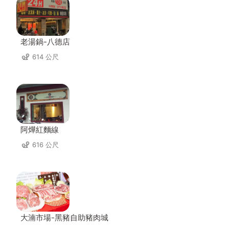
老湯鍋-八德店
614 公尺
阿燁紅麵線
616 公尺
大湳市場-黑豬自助豬肉城