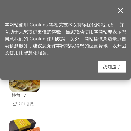
跳
到
導覽
关闭
主
桃园观光导览网
首页
>
想去的地方
>
美食、购物
>
传香美食馆
要
本网站使用 Cookies 等相关技术以持续优化网站服务，并
内
有助于为您提供更佳的体验，当您继续使用本网站即表示您
容
同意我们的 Cookie 使用政策。另外，网站提供周边景点自
传香美食馆 周边店家
区
动侦测服务，建议您允许本网站取得您的位置资讯，以开启
块
及使用此智慧化服务。
共有 291 间店家
我知道了
轉角 17
261 公尺