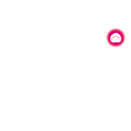
有事问小桃，一起游桃园
|
330206 桃园市桃园区县府路1号
电话：(03)332-2101#6209
服务时间：週一至週五
上午8:00至12:00 下午13:00至17:00