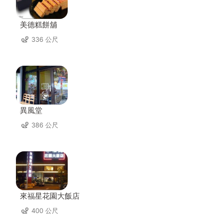
美德糕餅舖
336 公尺
異風堂
386 公尺
來福星花園大飯店
400 公尺