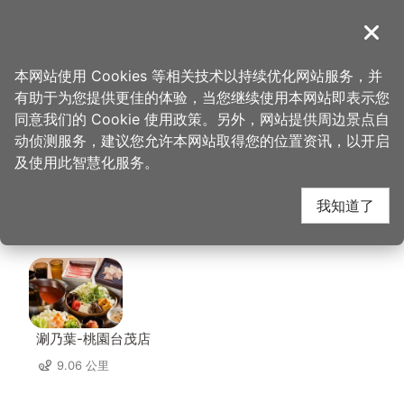
跳
到
導覽
关闭
主
桃园观光导览网
首页
>
想去的地方
>
美食、购物
>
大园市场-万佳香肉松
要
本网站使用 Cookies 等相关技术以持续优化网站服务，并
内
有助于为您提供更佳的体验，当您继续使用本网站即表示您
容
大园市场-万佳香肉松
同意我们的 Cookie 使用政策。另外，网站提供周边景点自
区
动侦测服务，建议您允许本网站取得您的位置资讯，以开启
块
及使用此智慧化服务。
周边店家
我知道了
共有 59 间店家
涮乃葉-桃園台茂店
9.06 公里