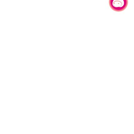
有事问小桃，一起游桃园
|
330206 桃园市桃园区县府路1号
电话：(03)332-2101#6209
服务时间：週一至週五
上午8:00至12:00 下午13:00至17:00
网站导览
资讯安全政策
隐私权政策