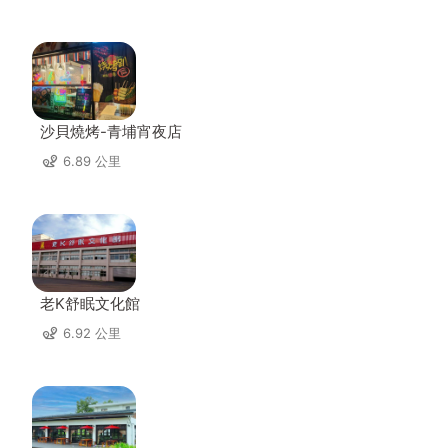
沙貝燒烤-青埔宵夜店
6.89 公里
老K舒眠文化館
6.92 公里