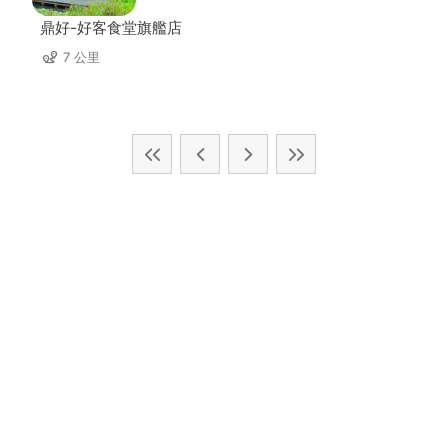
鼎好-好客食堂旗艦店
7 公里