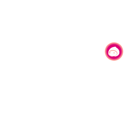
有事问小桃，一起游桃园
330206 桃园市桃园区县府路1号
电话：(03)332-2101#6209