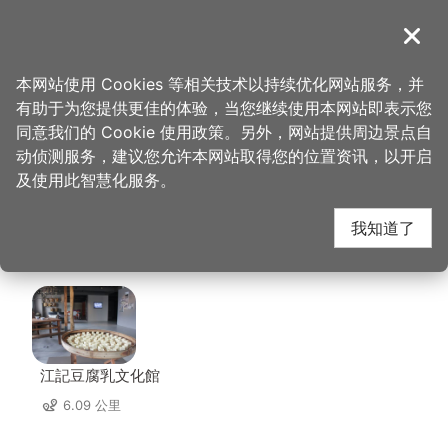
跳
到
導覽
关闭
主
桃园观光导览网
首页
>
想去的地方
>
美食、购物
>
中坜观光夜市-混蛋爆虾
要
本网站使用 Cookies 等相关技术以持续优化网站服务，并
内
有助于为您提供更佳的体验，当您继续使用本网站即表示您
容
中坜观光夜市-混蛋爆
同意我们的 Cookie 使用政策。另外，网站提供周边景点自
区
动侦测服务，建议您允许本网站取得您的位置资讯，以开启
块
及使用此智慧化服务。
虾 周边店家
我知道了
共有 215 间店家
江記豆腐乳文化館
6.09 公里